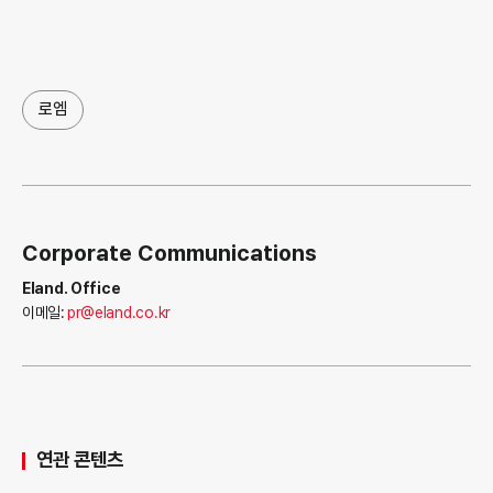
로엠
Corporate Communications
Eland. Office
이메일:
pr@eland.co.kr
연관 콘텐츠