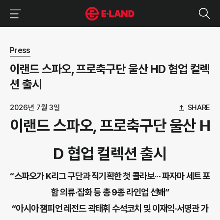
이랜드그룹 이용 메뉴
이랜드그룹 모바일 메뉴
뉴스 상세보기
Press
이랜드 스파오, 프로축구단 울산 HD 협업 컬렉
션 출시
2026년 7월 3일
SHARE
이랜드 스파오, 프로축구단 울산 H
D 협업 컬렉션 출시
“스파오가 K리그 구단과 직기획한 첫 콜라보··· 파자마 세트 포
함 의류·잡화 등 총 9종 라인업 선봬”
“아시아 챔피언 레전드 곽태휘 수석코치 및 이재익·서명관 가